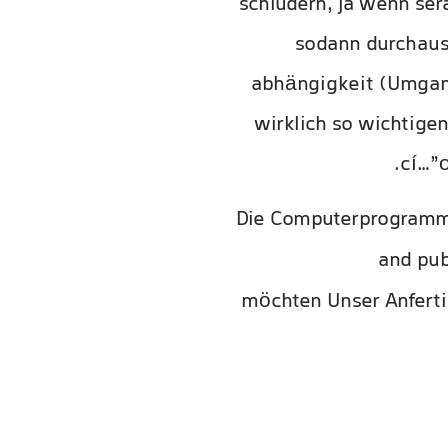
schludern, ja wenn ser
sodann durchaus
abhängigkeit (Umgang,
wirklich so wichtige
cí…”œ
Die Computerprogramm,
and pub
Verwandte Website
möchten Unser Anferti