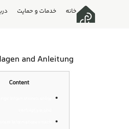
خانه
خدمات و حمایت
دربا
dlagen and Anleitung
Content
rige Informationen online
verfolgt sie sind
itere Informationen nach