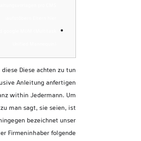
altungsvorlagen pro CMS
aufstöbern Eltern hier:
d google MUM (Multitask
Unified Mannequin)
, diese Diese achten zu tun
lusive Anleitung anfertigen
 ganz within Jedermann. Um
u man sagt, sie seien, ist
 hingegen bezeichnet unser
eer Firmeninhaber folgende