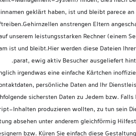
tent-Management-System) finden, dies nach De
innamen geklärt haben, ist und bleibt parece an 
uftreiben.Gehirnzellen anstrengen Eltern angesc
auf unserem leistungsstarken Rechner (einem Ser
m ist und bleibt.Hier werden diese Dateien Ihre
parat, ewig aktiv Besucher ausgeliefert hint
änglich irgendwas eine einfache Kärtchen inoffizi
ontaktdaten, persönliche Daten and Ihr Dienstle
chfolgende sichersten Daten zu Jedem bzw. Falls 
ript-Inhalten produzieren wollten, zu tun sein Di
tung absehen unter anderem gleichförmig Hilfest
gnern bzw. Küren Sie einfach diese Gestaltungsv