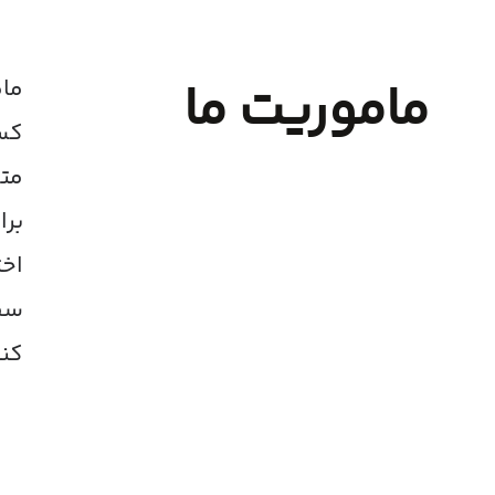
ماموریت ما
مام
کسب
متع
برا
اخت
سطح
کنی