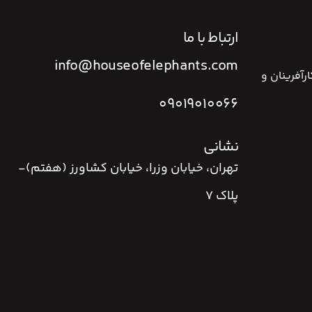
ارتباط با ما
info@houseofelephants.com
رآفرینان و
09019010066
نشانی
تهران، خیابان وزرا، خیابان کشاورز (هفتم)-
پلاک 7