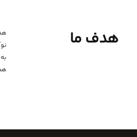
هدف ما
هدف
نوآ
به 
هم