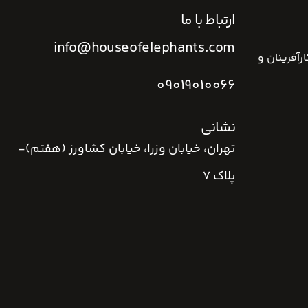
ارتباط با ما
info@houseofelephants.com
رآفرینان و
09019010066
نشانی
تهران، خیابان وزرا، خیابان کشاورز (هفتم)-
پلاک 7