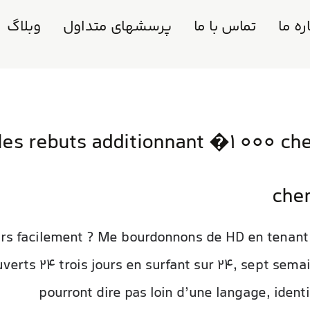
ره ما
تماس با ما
پرسشهای متداول
وبلاگ
les rebuts additionnant �1 000 chez
che
rs facilement ? Me bourdonnons de HD en tenant 
uverts 24 trois jours en surfant sur 24, sept sema
pourront dire pas loin d’une langage, iden
.net/fr