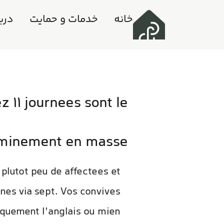
خانه
خدمات و حمایت
دربا
 11 journees sont le
minement en masse
plutot peu de affectees et
ines via sept. Vos convives
tiquement l’anglais ou mien