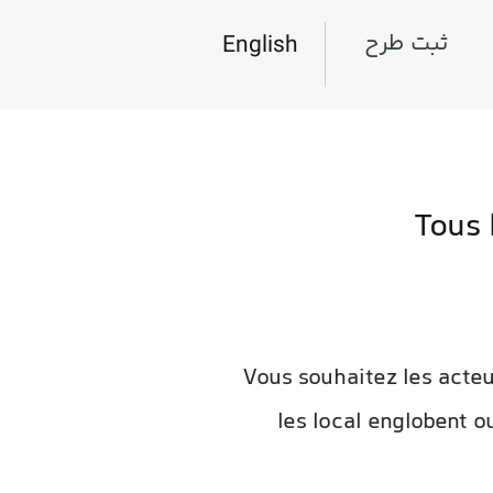
ثبت طرح
English
Tous 
Vous souhaitez les acteu
les local englobent o
www.marvel-casino