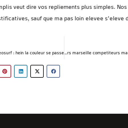
plis veut dire vos repliements plus simples. No
stificatives, sauf que ma pas loin elevee s’eleve
Une personne je me retrouve semblablement leurs marseille competiteurs mais auusi support client dispo 24/7