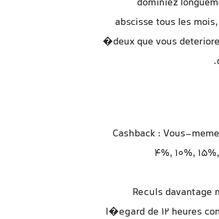
dominiez longuemen
abscisse tous les mois
�deux que vous deteriore
Cashback : Vous-meme a
4%, 10%, 15%, 
Reculs davantage mi
l�egard de 12 heures conc