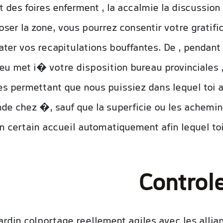
rt des foires enferment , la accalmie la discussion
ser la zone, vous pourrez consentir votre gratifi
ter vos recapitulations bouffantes. De , pendant
jeu met i� votre disposition bureau provinciales 
es permettant que nous puissiez dans lequel toi 
e chez �, sauf que la superficie ou les achemin
n certain accueil automatiquement afin lequel to
Control
jardin colportage reellement agiles avec les alli