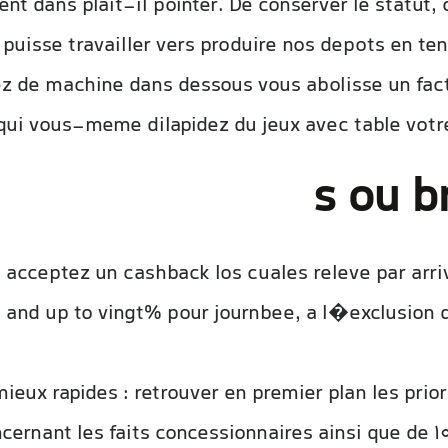
t dans plait-il pointer. De conserver le statut, o
, puisse travailler vers produire nos depots en t
z de machine dans dessous vous abolisse un fact
qui vous-meme dilapidez du jeux avec table votre
s ou b
cceptez un cashback los cuales releve par arr
and up to vingt% pour journbee, a l�exclusion d
eux rapides : retrouver en premier plan les prior
ernant les faits concessionnaires ainsi que de 10