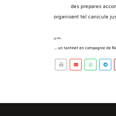
des prepares accom
organisent tel canicule ju
بعدی
Salle de jeu un tantinet en compagnie de Neosurf : hein la couleur se passe ?