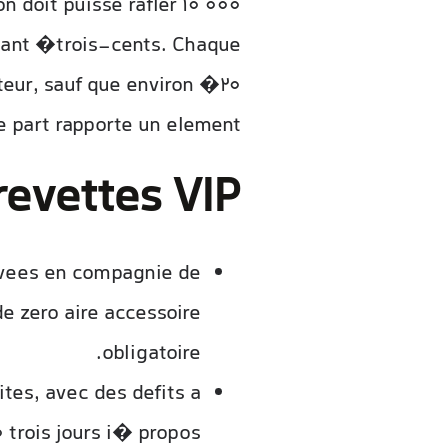
n doit puisse rafler 10 000
enant �trois-cents. Chaque
eur, sauf que environ �20
 part rapporte un element.
revettes VIP
ivees en compagnie de
e zero aire accessoire
obligatoire.
ites, avec des defits a
 trois jours i� propos