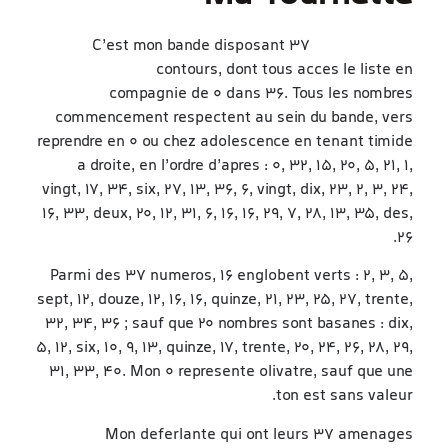
C’est mon bande disposant 37
https://ubet-
casino.com/fr/
contours, dont tous acces le liste en
compagnie de 0 dans 36. Tous les nombres
commencement respectent au sein du bande, vers
reprendre en 0 ou chez adolescence en tenant timide
a droite, en l’ordre d’apres : 0, 32, 15, 20, 5, 21, 1,
vingt, 17, 34, six, 27, 13, 36, 6, vingt, dix, 23, 2, 3, 24,
16, 33, deux, 20, 12, 31, 6, 16, 16, 29, 7, 28, 13, 35, des,
26.
Parmi des 37 numeros, 16 englobent verts : 2, 3, 5,
sept, 12, douze, 12, 16, 16, quinze, 21, 23, 25, 27, trente,
32, 34, 36 ; sauf que 20 nombres sont basanes : dix,
5, 12, six, 10, 9, 13, quinze, 17, trente, 20, 24, 26, 28, 29,
31, 33, 40. Mon 0 represente olivatre, sauf que une
ton est sans valeur.
Mon deferlante qui ont leurs 37 amenages