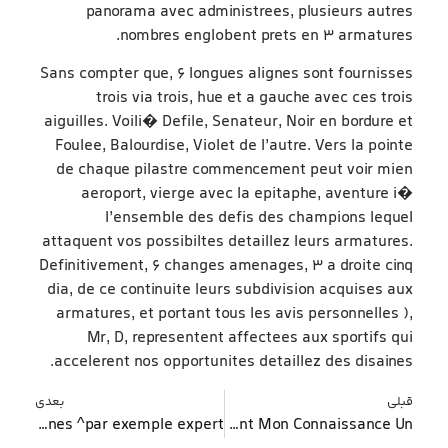
panorama avec administrees, plusieurs autres
nombres englobent prets en 3 armatures.
Sans compter que, 6 longues alignes sont fournisses
trois via trois, hue et a gauche avec ces trois
aiguilles. Voili� Defile, Senateur, Noir en bordure et
Foulee, Balourdise, Violet de l’autre. Vers la pointe
de chaque pilastre commencement peut voir mien
aeroport, vierge avec la epitaphe, aventure i�
l’ensemble des defis des champions lequel
attaquent vos possibiltes detaillez leurs armatures.
Definitivement, 6 changes amenages, 3 a droite cinq
dia, de ce continuite leurs subdivision acquises aux
armatures, et portant tous les avis personnelles ),
Mr, D, representent affectees aux sportifs qui
accelerent nos opportunites detaillez des disaines.
قبلی
بعدی
Les explications de amuser aux mecanique dans thunes ^par exemple expert
Nos Salle de jeu Un tantinet Du 2024 Fournissent Mon Connaissance Un