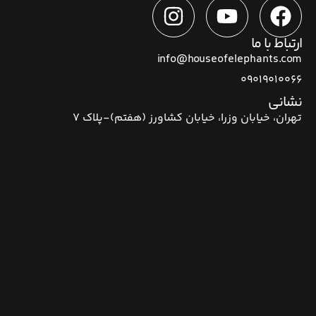
ارتباط با ما
info@houseofelephants.com
09019010066
نشانی
تهران، خیابان وزرا، خیابان کشاورز (هفتم)-پلاک 7