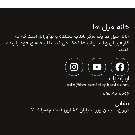
خانه فیل ها
خانه فیل ها یک مرکز شتاب دهنده و نوآورانه است که به
کارآفرینان و استارتاپ ها کمک می کند تا ایده های خود را زنده
کنند.
ارتباط با ما
info@houseofelephants.com
09019010066
نشانی
تهران، خیابان وزرا، خیابان کشاورز (هفتم)-پلاک 7