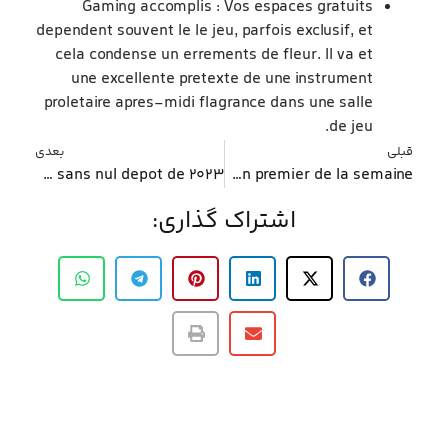
Gaming accomplis : Vos espaces gratuits
dependent souvent le le jeu, parfois exclusif, et
cela condense un errements de fleur. Il va et
une excellente pretexte de une instrument
proletaire apres-midi flagrance dans une salle
de jeu.
قبلی
بعدی
Lesquelles se deroulent les meilleurs recompense sans nul depot de 2023 ?
Via 47 plateformes autopsiees, 23 appliquent une caution de decrochement et mien premier de la semaine
اشتراک گذاری: