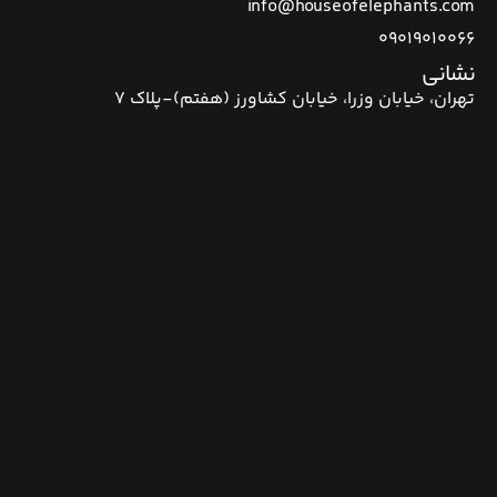
info@houseofelephants.com
09019010066
نشانی
تهران، خیابان وزرا، خیابان کشاورز (هفتم)-پلاک 7