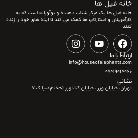
خانه فیل ها
خانه فیل ها یک مرکز شتاب دهنده و نوآورانه است که به
کارآفرینان و استارتاپ ها کمک می کند تا ایده های خود را زنده
کنند.
ارتباط با ما
info@houseofelephants.com
09019010066
نشانی
تهران، خیابان وزرا، خیابان کشاورز (هفتم)-پلاک 7