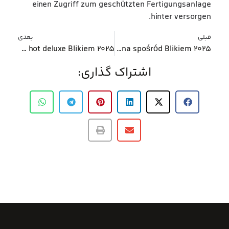
einen Zugriff zum geschützten Fertigungsanlage
hinter versorgen.
قبلی
بعدی
Kasyno internetowego Blik na terytorium polski Ranking legalnych kasyn wraz z 50 brak depozytów obrotów ultra hot deluxe Blikiem 2025
Kasyno Online Top bf games Gaming Slots BLIK, Najlepsze Kasyna spośród Blikiem 2025
اشتراک گذاری: