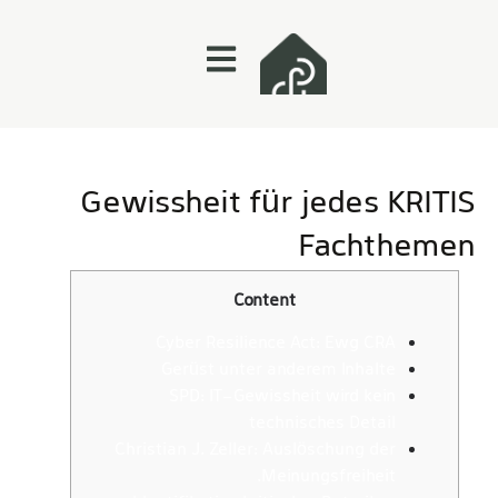
Gewissheit für jedes KRITIS
Fachthemen
Content
Cyber Resilience Act: Ewg CRA
Gerüst unter anderem Inhalte
SPD: IT-Gewissheit wird kein
technisches Detail
Christian J. Zeller: Auslöschung der
Meinungsfreiheit.